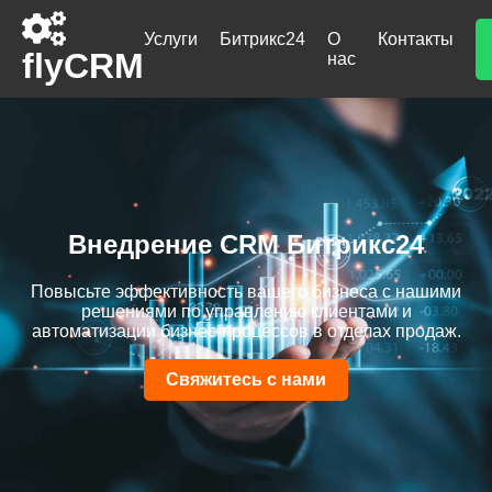
Услуги
Битрикс24
О
Контакты
flyCRM
нас
Внедрение CRM Битрикс24
Повысьте эффективность вашего бизнеса с нашими
решениями по управлению клиентами и
автоматизации бизнес-процессов в отделах продаж.
Свяжитесь с нами